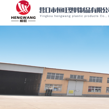
Warning: file_put_contents(/home/ykhwslxywknhwwzsvl/wwwroot/source/cache/