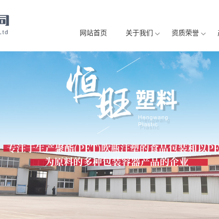
license_cache.php): failed to open stream: Permission denied in /home/ykh
网站首页
关于我们
资质荣誉