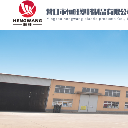
Warning: file_put_contents(/home/ykhwslxywknhwwzsvl/wwwroot/source/cache/