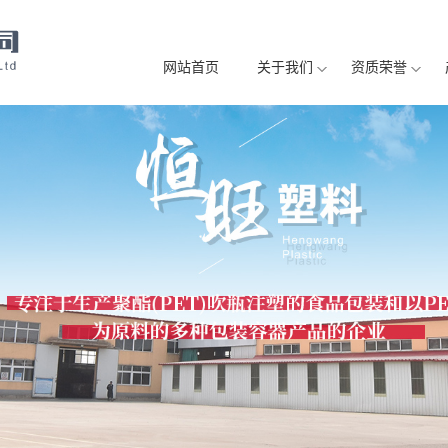
license_cache.php): failed to open stream: Permission denied in /home/ykh
网站首页
关于我们
资质荣誉