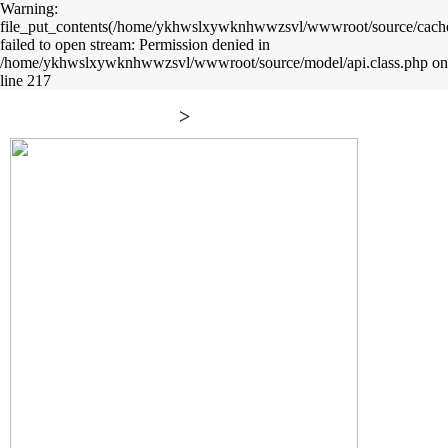
Warning:
file_put_contents(/home/ykhwslxywknhwwzsvl/wwwroot/source/cache/
failed to open stream: Permission denied in
/home/ykhwslxywknhwwzsvl/wwwroot/source/model/api.class.php on
line 217
>