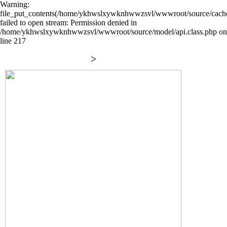
Warning:
file_put_contents(/home/ykhwslxywknhwwzsvl/wwwroot/source/cache/
failed to open stream: Permission denied in
/home/ykhwslxywknhwwzsvl/wwwroot/source/model/api.class.php on
line 217
>