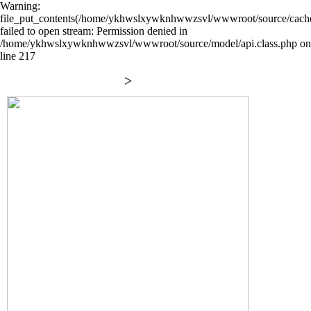
Warning:
file_put_contents(/home/ykhwslxywknhwwzsvl/wwwroot/source/cache/
failed to open stream: Permission denied in
/home/ykhwslxywknhwwzsvl/wwwroot/source/model/api.class.php on
line 217
>